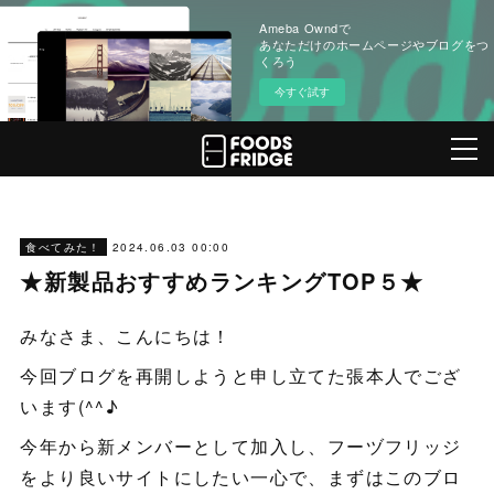
Ameba Owndで
あなただけのホームページやブログをつ
くろう
今すぐ試す
2024.06.03 00:00
食べてみた！
★新製品おすすめランキングTOP５★
みなさま、こんにちは！
今回ブログを再開しようと申し立てた張本人でござ
います(^^♪
今年から新メンバーとして加入し、フーヅフリッジ
をより良いサイトにしたい一心で、まずはこのブロ